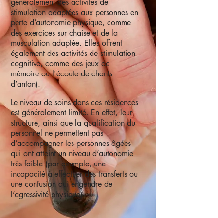
généralement des activités de
stimulation adaptées aux personnes en
perte d’autonomie physique, comme
des exercices sur chaise et de la
musculation adaptée. Elles offrent
également des activités de stimulation
cognitive, comme des jeux de
mémoire ou l'écoute de chants
d’antan).
Le niveau de soins dans ces résidences
est généralement limité. En effet, leur
structure, ainsi que la qualification du
personnel ne permettent pas
d’accompagner les personnes âgées
qui ont atteint un niveau d’autonomie
très faible (par exemple, une
incapacité à effectuer des transferts ou
une confusion qui engendre de
l’agressivité physique).